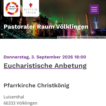
Zum Inhalt springen
Pastoraler Raum Völklingen
© Gerhard Kassner - Weltkulturerbe Völklinger Hütte
:
Donnerstag, 3. September 2026 18:00
Eucharistische Anbetung
Pfarrkirche Christkönig
Luisenthal
66333
Völklingen