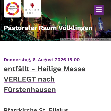
Zum Inhalt springen
Pastoraler Raum Völklingen
© Gerhard Kassner - Weltkulturerbe Völklinger Hütte
:
Donnerstag, 6. August 2026 18:00
entfällt - Heilige Messe
VERLEGT nach
Fürstenhausen
Pfarrkirche St. Eligius