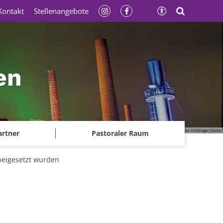
Kontakt
Stellenangebote
en
© Gerhard Kassner - Weltkulturerbe Völklinger Hütte
artner
Pastoraler Raum
beigesetzt wurden