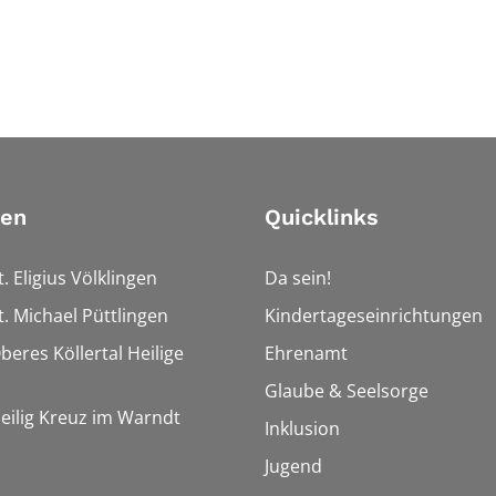
ien
Quicklinks
t. Eligius Völklingen
Da sein!
t. Michael Püttlingen
Kindertageseinrichtungen
beres Köllertal Heilige
Ehrenamt
Glaube & Seelsorge
Heilig Kreuz im Warndt
Inklusion
Jugend