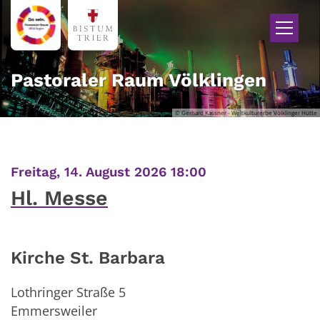
Zum Inhalt springen
Pastoraler Raum Völklingen
© Gerhard Kassner - Weltkulturerbe Völklinger Hütte
:
Freitag, 14. August 2026 18:00
Hl. Messe
Kirche St. Barbara
Lothringer Straße 5
Emmersweiler