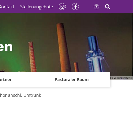
Kontakt
Stellenangebote
en
© Gerhard Kassner - Weltkulturerbe Völklinger Hütte
artner
Pastoraler Raum
chor anschl. Umtrunk