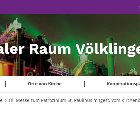
aler Raum Völkling
Orte von Kirche
Kooperationsp
te
Hl. Messe zum Patrozinium St. Paulinus mitgest. vom Kirchen