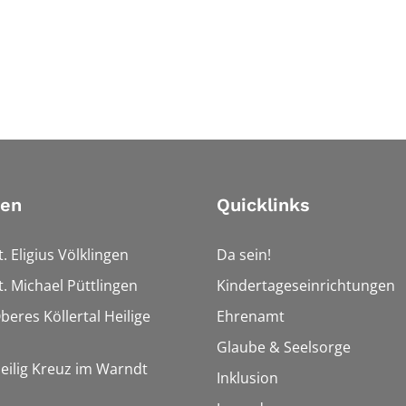
ien
Quicklinks
t. Eligius Völklingen
Da sein!
t. Michael Püttlingen
Kindertageseinrichtungen
beres Köllertal Heilige
Ehrenamt
Glaube & Seelsorge
Heilig Kreuz im Warndt
Inklusion