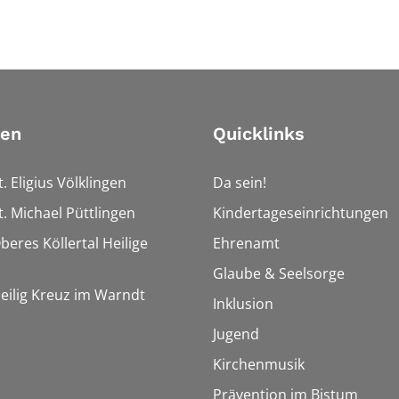
ien
Quicklinks
t. Eligius Völklingen
Da sein!
t. Michael Püttlingen
Kindertageseinrichtungen
beres Köllertal Heilige
Ehrenamt
Glaube & Seelsorge
Heilig Kreuz im Warndt
Inklusion
Jugend
Kirchenmusik
Prävention im Bistum