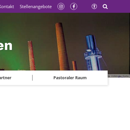
Kontakt
Stellenangebote
en
© Gerhard Kassner - Weltkulturerbe Völklinger Hütte
artner
Pastoraler Raum