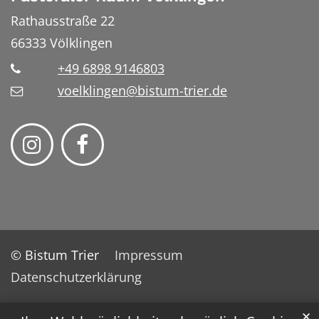
Rathausstraße 22
66333
Völklingen
+49 6898 9146803
voelklingen@bistum-trier.de
© Bistum Trier
Impressum
Datenschutzerklärung
✕