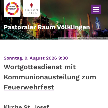
Zum Inhalt springen
Pastoraler Raum Völklingen
© Gerhard Kassner - Weltkulturerbe Völklinger Hütte
:
Sonntag, 9. August 2026 9:30
Wortgottesdienst mit
Kommunionausteilung zum
Feuerwehrfest
Kirche St. Josef