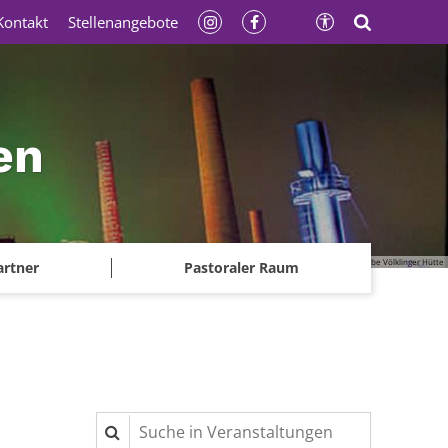
Kontakt
Stellenangebote
en
© Gerhard Kassner - Weltkulturerbe Völklinger Hütte
artner
Pastoraler Raum
Suche in Veranstaltungen