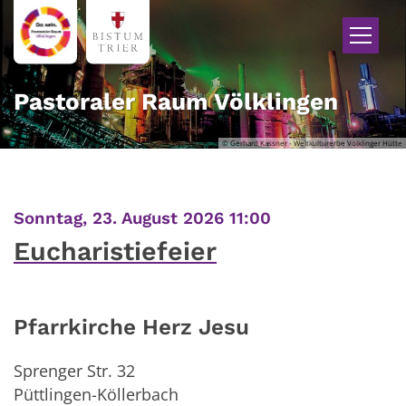
Zum Inhalt springen
Pastoraler Raum Völklingen
© Gerhard Kassner - Weltkulturerbe Völklinger Hütte
:
Sonntag, 23. August 2026 11:00
Eucharistiefeier
Pfarrkirche Herz Jesu
Sprenger Str. 32
Püttlingen-Köllerbach