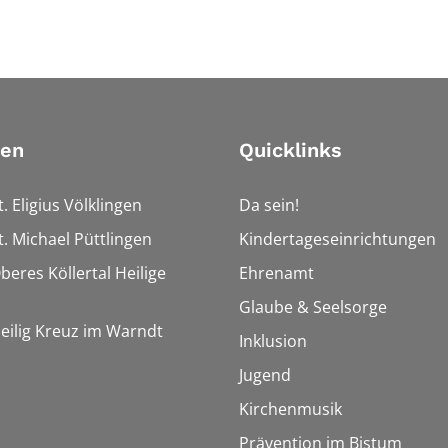
ien
Quicklinks
t. Eligius Völklingen
Da sein!
t. Michael Püttlingen
Kindertageseinrichtungen
beres Köllertal Heilige
Ehrenamt
Glaube & Seelsorge
Heilig Kreuz im Warndt
Inklusion
Jugend
Kirchenmusik
Prävention im Bistum