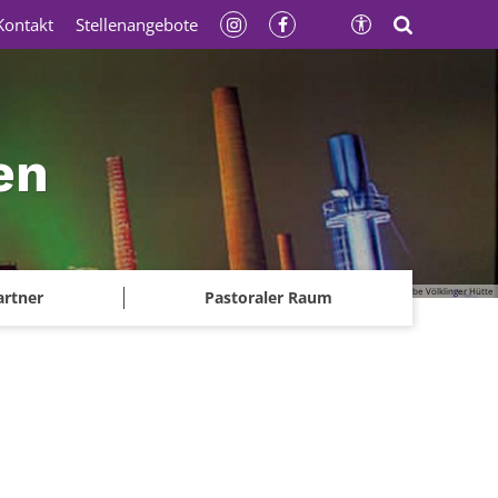
Kontakt
Stellenangebote
en
© Gerhard Kassner - Weltkulturerbe Völklinger Hütte
artner
Pastoraler Raum