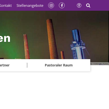
Kontakt
Stellenangebote
en
© Gerhard Kassner - Weltkulturerbe Völklinger Hütte
artner
Pastoraler Raum