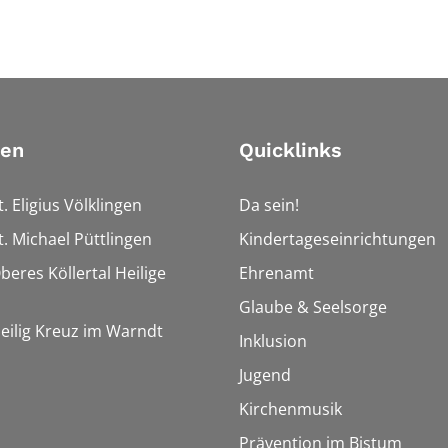
ien
Quicklinks
t. Eligius Völklingen
Da sein!
t. Michael Püttlingen
Kindertageseinrichtungen
beres Köllertal Heilige
Ehrenamt
Glaube & Seelsorge
Heilig Kreuz im Warndt
Inklusion
Jugend
Kirchenmusik
Prävention im Bistum