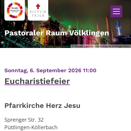
Zum Inhalt springen
Pastoraler Raum Völklingen
© Gerhard Kassner - Weltkulturerbe Völklinger Hütte
:
Sonntag, 6. September 2026 11:00
Eucharistiefeier
Pfarrkirche Herz Jesu
Sprenger Str. 32
Püttlingen-Köllerbach