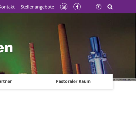
Kontakt
Stellenangebote
en
© Gerhard Kassner - Weltkulturerbe Völklinger Hütte
artner
Pastoraler Raum