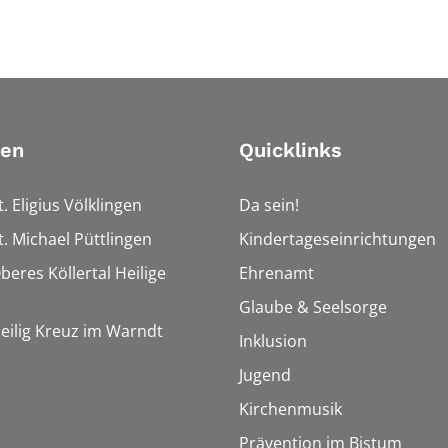
ien
Quicklinks
t. Eligius Völklingen
Da sein!
t. Michael Püttlingen
Kindertageseinrichtungen
beres Köllertal Heilige
Ehrenamt
Glaube & Seelsorge
Heilig Kreuz im Warndt
Inklusion
Jugend
Kirchenmusik
Prävention im Bistum