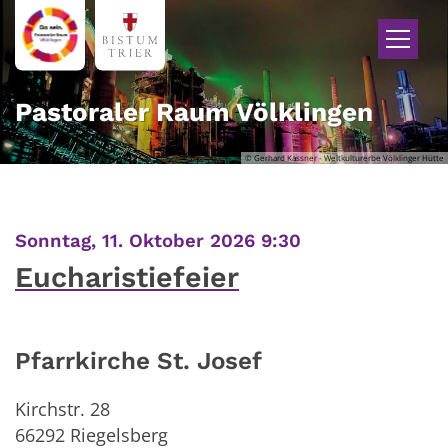
Zum Inhalt springen
Pastoraler Raum Völklingen
© Gerhard Kassner - Weltkulturerbe Völklinger Hütte
:
Sonntag, 11. Oktober 2026 9:30
Eucharistiefeier
Pfarrkirche St. Josef
Kirchstr. 28
66292
Riegelsberg