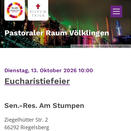
Zum Inhalt springen
Pastoraler Raum Völklingen
© Gerhard Kassner - Weltkulturerbe Völklinger Hütte
:
Dienstag, 13. Oktober 2026 10:00
Eucharistiefeier
Sen.-Res. Am Stumpen
Ziegelhütter Str. 2
66292
Riegelsberg