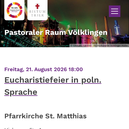
Zum Inhalt springen
Pastoraler Raum Völklingen
© Gerhard Kassner - Weltkulturerbe Völklinger Hütte
:
Freitag, 21. August 2026 18:00
Eucharistiefeier in poln.
Sprache
Pfarrkirche St. Matthias