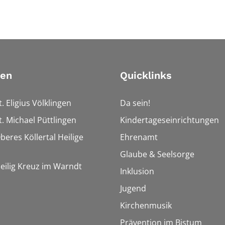
ien
Quicklinks
t. Eligius Völklingen
Da sein!
t. Michael Püttlingen
Kindertageseinrichtungen
beres Köllertal Heilige
Ehrenamt
Glaube & Seelsorge
Heilig Kreuz im Warndt
Inklusion
Jugend
Kirchenmusik
Prävention im Bistum