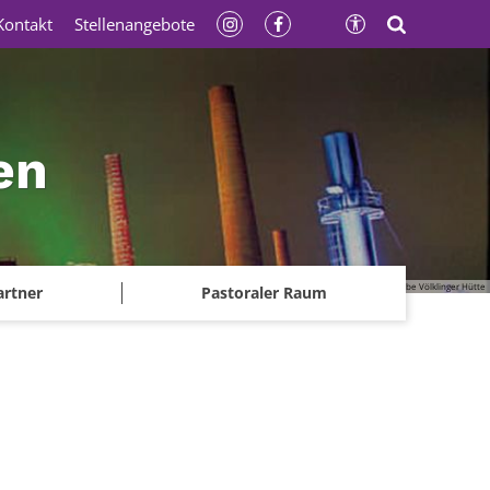
Kontakt
Stellenangebote
en
© Gerhard Kassner - Weltkulturerbe Völklinger Hütte
artner
Pastoraler Raum