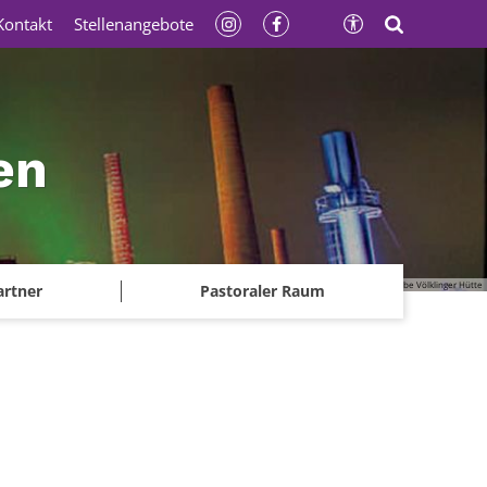
Kontakt
Stellenangebote
en
© Gerhard Kassner - Weltkulturerbe Völklinger Hütte
artner
Pastoraler Raum