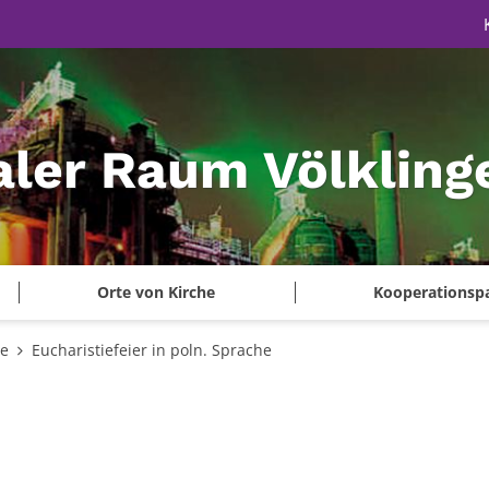
aler Raum Völkling
Orte von Kirche
Kooperationsp
te
Eucharistiefeier in poln. Sprache