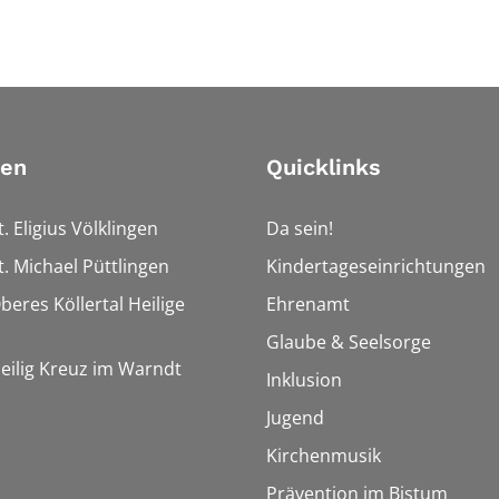
ien
Quicklinks
t. Eligius Völklingen
Da sein!
t. Michael Püttlingen
Kindertageseinrichtungen
beres Köllertal Heilige
Ehrenamt
Glaube & Seelsorge
Heilig Kreuz im Warndt
Inklusion
Jugend
Kirchenmusik
Prävention im Bistum