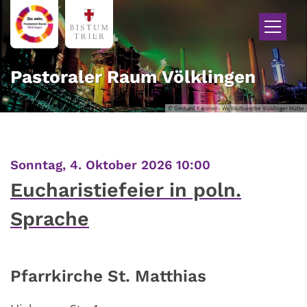
Zum Inhalt springen
Pastoraler Raum Völklingen
© Gerhard Kassner - Weltkulturerbe Völklinger Hütte
:
Sonntag, 4. Oktober 2026 10:00
Eucharistiefeier in poln.
Sprache
Pfarrkirche St. Matthias