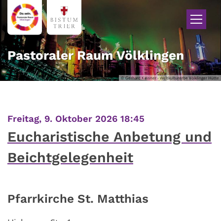
Zum Inhalt springen
Pastoraler Raum Völklingen
© Gerhard Kassner - Weltkulturerbe Völklinger Hütte
:
Freitag, 9. Oktober 2026 18:45
Eucharistische Anbetung und
Beichtgelegenheit
Pfarrkirche St. Matthias