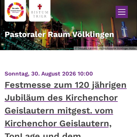
Zum Inhalt springen
Pastoraler Raum Völklingen
© Gerhard Kassner - Weltkulturerbe Völklinger Hütte
:
Sonntag, 30. August 2026 10:00
Festmesse zum 120 jährigen
Jubiläum des Kirchenchor
Geislautern mitgest. vom
Kirchenchor Geislautern,
TonLage und dem