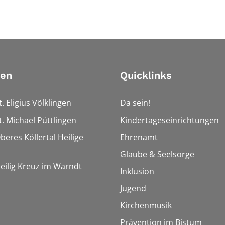
ien
Quicklinks
t. Eligius Völklingen
Da sein!
t. Michael Püttlingen
Kindertageseinrichtungen
beres Köllertal Heilige
Ehrenamt
Glaube & Seelsorge
Heilig Kreuz im Warndt
Inklusion
Jugend
Kirchenmusik
Prävention im Bistum