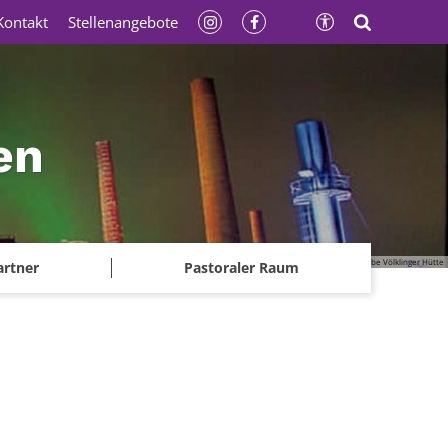
Kontakt
Stellenangebote
en
© Gerhard Kassner - Weltkulturerbe Völklinger Hütte
artner
Pastoraler Raum