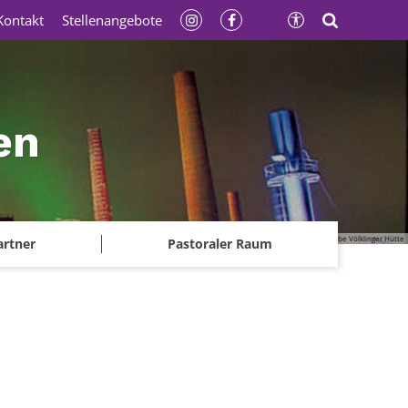
Kontakt
Stellenangebote
en
© Gerhard Kassner - Weltkulturerbe Völklinger Hütte
artner
Pastoraler Raum