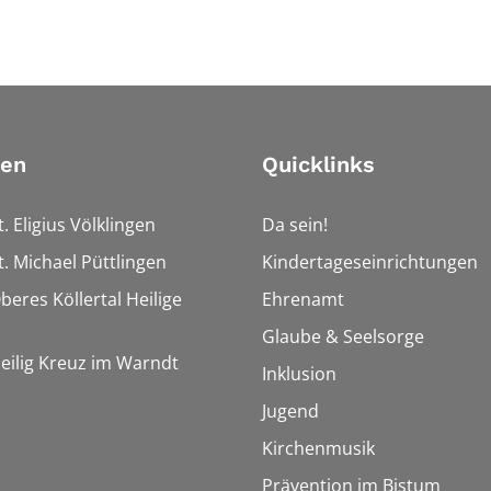
ien
Quicklinks
t. Eligius Völklingen
Da sein!
t. Michael Püttlingen
Kindertageseinrichtungen
beres Köllertal Heilige
Ehrenamt
Glaube & Seelsorge
Heilig Kreuz im Warndt
Inklusion
Jugend
Kirchenmusik
Prävention im Bistum