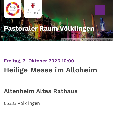
Zum Inhalt springen
Pastoraler Raum Völklingen
© Gerhard Kassner - Weltkulturerbe Völklinger Hütte
:
Freitag, 2. Oktober 2026 10:00
Heilige Messe im Alloheim
Altenheim Altes Rathaus
66333
Völklingen