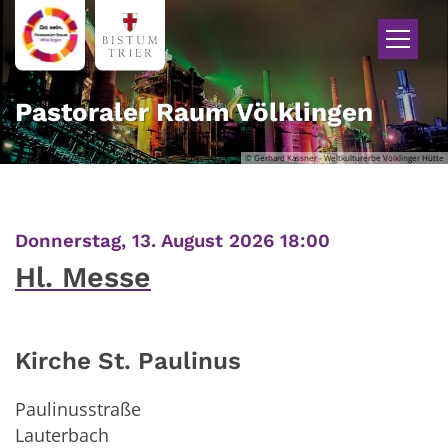
Zum Inhalt springen
Pastoraler Raum Völklingen
© Gerhard Kassner - Weltkulturerbe Völklinger Hütte
:
Donnerstag, 13. August 2026 18:00
Hl. Messe
Kirche St. Paulinus
Paulinusstraße
Lauterbach