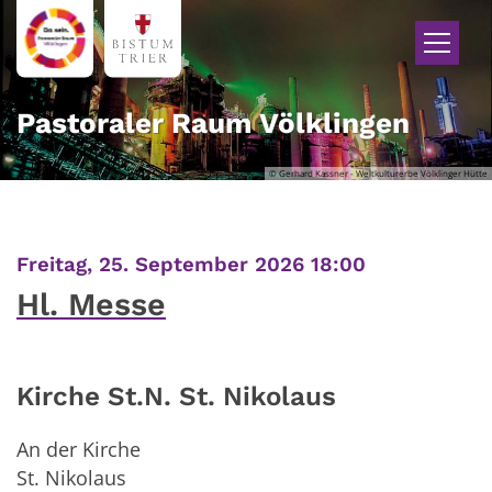
Zum Inhalt springen
Pastoraler Raum Völklingen
© Gerhard Kassner - Weltkulturerbe Völklinger Hütte
:
Freitag, 25. September 2026 18:00
Hl. Messe
Kirche St.N. St. Nikolaus
An der Kirche
St. Nikolaus