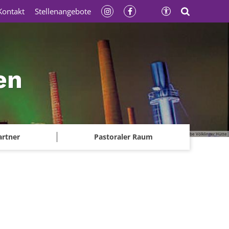
Kontakt
Stellenangebote
en
© Gerhard Kassner - Weltkulturerbe Völklinger Hütte
artner
Pastoraler Raum