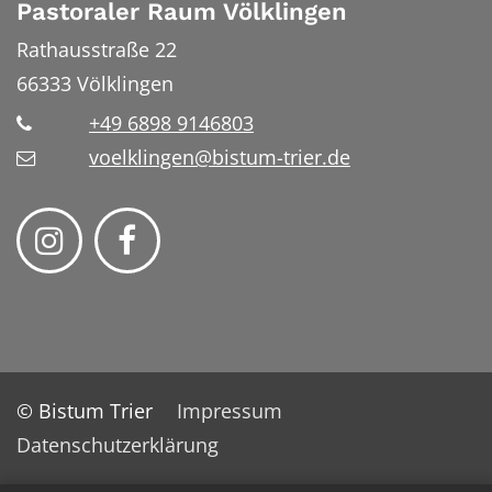
Pastoraler Raum Völklingen
Rathausstraße 22
66333
Völklingen
+49 6898 9146803
voelklingen@bistum-trier.de
© Bistum Trier
Impressum
Datenschutzerklärung