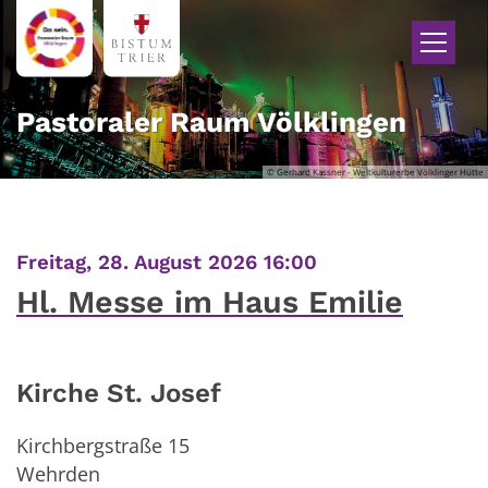
Zum Inhalt springen
Pastoraler Raum Völklingen
© Gerhard Kassner - Weltkulturerbe Völklinger Hütte
:
Freitag, 28. August 2026 16:00
Hl. Messe im Haus Emilie
Kirche St. Josef
Kirchbergstraße 15
Wehrden