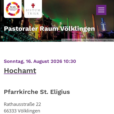
Zum Inhalt springen
Pastoraler Raum Völklingen
© Gerhard Kassner - Weltkulturerbe Völklinger Hütte
:
Sonntag, 16. August 2026 10:30
Hochamt
Pfarrkirche St. Eligius
Rathausstraße 22
66333
Völklingen