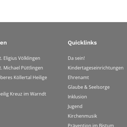
ien
Quicklinks
t. Eligius Völklingen
Da sein!
t. Michael Püttlingen
Kindertageseinrichtungen
beres Köllertal Heilige
Ehrenamt
Glaube & Seelsorge
Heilig Kreuz im Warndt
Inklusion
Jugend
Kirchenmusik
Prävention im Bistum