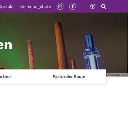
Kontakt
Stellenangebote
en
© Gerhard Kassner - Weltkulturerbe Völklinger Hütte
artner
Pastoraler Raum