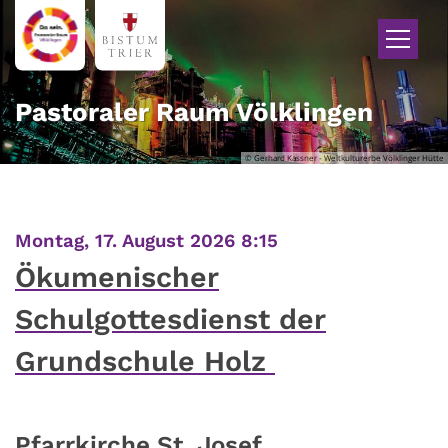
Zum Inhalt springen
Pastoraler Raum Völklingen
© Gerhard Kassner - Weltkulturerbe Völklinger Hütte
:
Montag, 17. August 2026 8:15
Ökumenischer
Schulgottesdienst der
Grundschule Holz
Pfarrkirche St. Josef