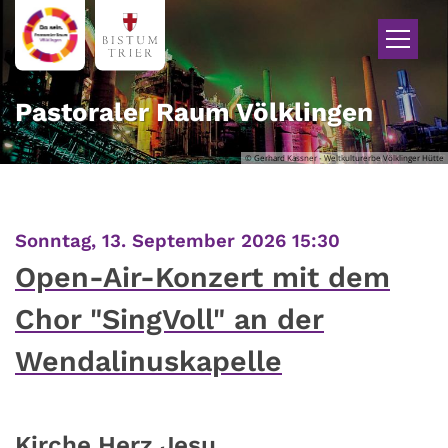
Zum Inhalt springen
Pastoraler Raum Völklingen
© Gerhard Kassner - Weltkulturerbe Völklinger Hütte
:
Sonntag, 13. September 2026 15:30
Open-Air-Konzert mit dem
Chor "SingVoll" an der
Wendalinuskapelle
Kirche Herz Jesu