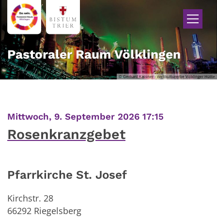
Zum Inhalt springen
Pastoraler Raum Völklingen
© Gerhard Kassner - Weltkulturerbe Völklinger Hütte
:
Mittwoch, 9. September 2026 17:15
Rosenkranzgebet
Pfarrkirche St. Josef
Kirchstr. 28
66292
Riegelsberg