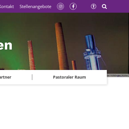
Kontakt
Stellenangebote
en
© Gerhard Kassner - Weltkulturerbe Völklinger Hütte
artner
Pastoraler Raum