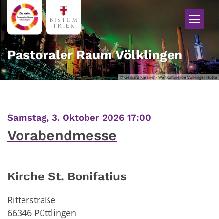
Zum Inhalt springen
Pastoraler Raum Völklingen
© Gerhard Kassner - Weltkulturerbe Völklinger Hütte
:
Samstag, 3. Oktober 2026 17:00
Vorabendmesse
Kirche St. Bonifatius
Ritterstraße
66346
Püttlingen