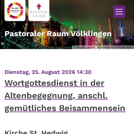
Zum Inhalt springen
Pastoraler Raum Völklingen
© Gerhard Kassner - Weltkulturerbe Völklinger Hütte
:
Dienstag, 25. August 2026 14:30
Wortgottesdienst in der
Altenbegegnung, anschl.
gemütliches Beisammensein
Kirche St. Hedwig