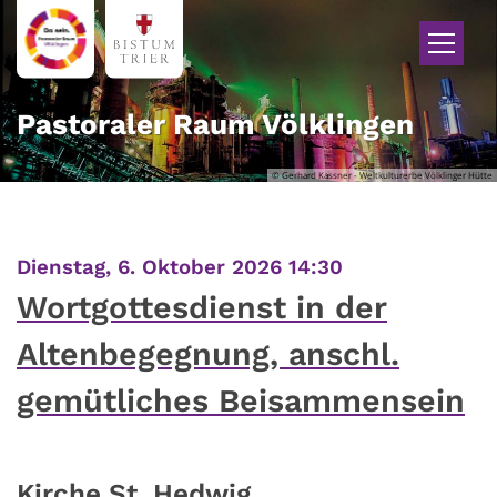
Zum Inhalt springen
Pastoraler Raum Völklingen
© Gerhard Kassner - Weltkulturerbe Völklinger Hütte
:
Dienstag, 6. Oktober 2026 14:30
Wortgottesdienst in der
Altenbegegnung, anschl.
gemütliches Beisammensein
Kirche St. Hedwig