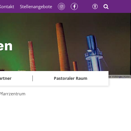
Kontakt
Stellenangebote
en
© Gerhard Kassner - Weltkulturerbe Völklinger Hütte
artner
Pastoraler Raum
Pfarrzentrum