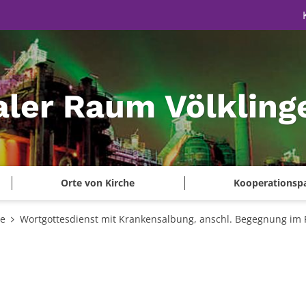
aler Raum Völkling
Orte von Kirche
Kooperationsp
te
Wortgottesdienst mit Krankensalbung, anschl. Begegnung im 