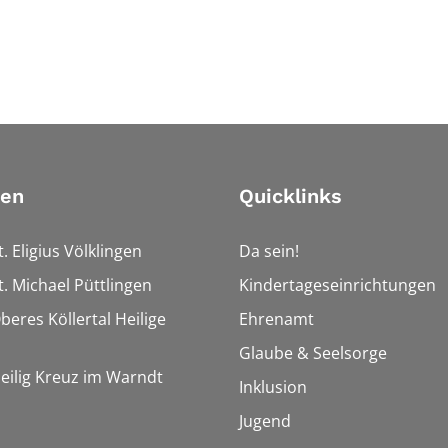
ien
Quicklinks
t. Eligius Völklingen
Da sein!
t. Michael Püttlingen
Kindertageseinrichtungen
beres Köllertal Heilige
Ehrenamt
Glaube & Seelsorge
Heilig Kreuz im Warndt
Inklusion
Jugend