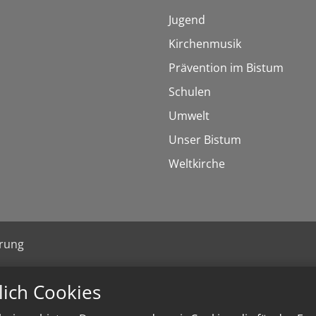
Jugend
Kirchenmusik
Prävention im Bistum
Schulen
Umwelt
Unser Bistum
Weltkirche
ärung
lich Cookies