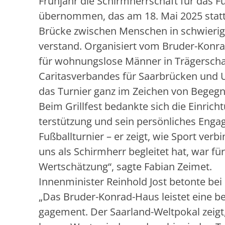
Frühjahr die Schirmherrschaft für das Fu
übernommen, das am 18. Mai 2025 statt
Brücke zwischen Menschen in schwierig
verstand. Organisiert vom Bruder-Konr
für wohnungslose Männer in Trägerscha
Caritasverbandes für Saarbrücken und 
das Turnier ganz im Zeichen von Begegnu
Beim Grillfest bedankte sich die Einrich
terstützung und sein persönliches Engag
Fußballturnier – er zeigt, wie Sport ve
uns als Schirmherr begleitet hat, war f
Wertschätzung“, sagte Fabian Zeimet.
Innenminister Reinhold Jost betonte be
„Das Bruder-Konrad-Haus leistet eine be
gagement. Der Saarland-Weltpokal zeigt