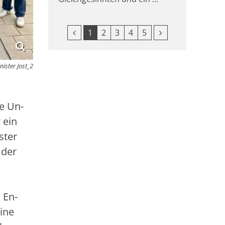
Vorherige Seite
Nächste Seite
1
2
3
4
5
ister Jost_2
ne Un-
 ein
ster
 der
 En-
ine