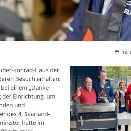
Datum:
14. 
ruder-Konrad-Haus der
deren Besuch erhalten:
t bei einem „Danke-
g der Einrichtung, um
enden und
er des 4. Saarland-
inister hatte im