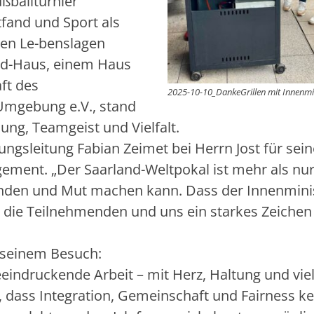
ßballturnier
fand und Sport als
en Le-benslagen
ad-Haus, einem Haus
ft des
2025-10-10_DankeGrillen mit Innenmin
Umgebung e.V., stand
ng, Teamgeist und Vielfalt.
tungsleitung Fabian Zeimet bei Herrn Jost für sei
ement. „Der Saarland-Weltpokal ist mehr als nur
rbinden und Mut machen kann. Dass der Innenmini
ür die Teilnehmenden und uns ein starkes Zeichen
i seinem Besuch:
eindruckende Arbeit – mit Herz, Haltung und viel
, dass Integration, Gemeinschaft und Fairness ke