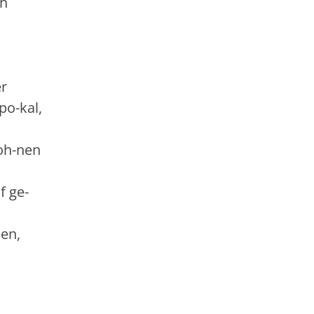
ch
er
po-kal,
oh-nen
f ge-
en,