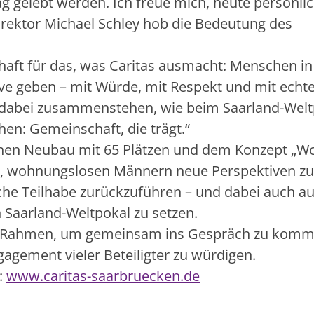
ag gelebt werden. Ich freue mich, heute persönli
rektor Michael Schley hob die Bedeutung des
haft für das, was Caritas ausmacht: Menschen in
ve geben – mit Würde, mit Respekt und mit echt
t dabei zusammenstehen, wie beim Saarland-Welt
en: Gemeinschaft, die trägt.“
inen Neubau mit 65 Plätzen und dem Konzept „W
t es, wohnungslosen Männern neue Perspektiven zu
liche Teilhabe zurückzuführen – und dabei auch au
 Saarland-Weltpokal zu setzen.
en Rahmen, um gemeinsam ins Gespräch zu komm
gement vieler Beteiligter zu würdigen.
:
www.caritas-saarbruecken.de