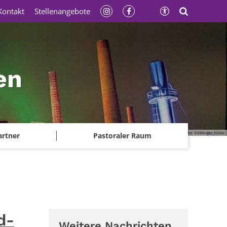
Kontakt
Stellenangebote
en
© Gerhard Kassner - Weltkulturerbe Völklinger Hütte
artner
Pastoraler Raum
d-
Weitere Nachrichten